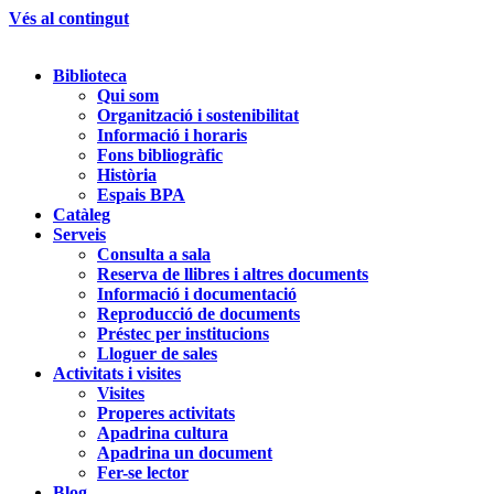
Vés al contingut
Biblioteca
Qui som
Organització i sostenibilitat
Informació i horaris
Fons bibliogràfic
Història
Espais BPA
Catàleg
Serveis
Consulta a sala
Reserva de llibres i altres documents
Informació i documentació
Reproducció de documents
Préstec per institucions
Lloguer de sales
Activitats i visites
Visites
Properes activitats
Apadrina cultura
Apadrina un document
Fer-se lector
Blog