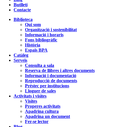
Butlletí
Contacte
Biblioteca
Qui som
Organització i sostenibilitat
Informació i horaris
Fons bibliogràfic
Història
Espais BPA
Catàleg
Serveis
Consulta a sala
Reserva de llibres i altres documents
Informació i documentació
Reproducció de documents
Préstec per institucions
Lloguer de sales
Activitats i visites
Visites
Properes activitats
Apadrina cultura
Apadrina un document
Fer-se lector
Blog