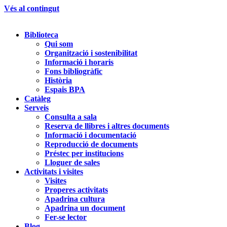
Vés al contingut
Biblioteca
Qui som
Organització i sostenibilitat
Informació i horaris
Fons bibliogràfic
Història
Espais BPA
Catàleg
Serveis
Consulta a sala
Reserva de llibres i altres documents
Informació i documentació
Reproducció de documents
Préstec per institucions
Lloguer de sales
Activitats i visites
Visites
Properes activitats
Apadrina cultura
Apadrina un document
Fer-se lector
Blog