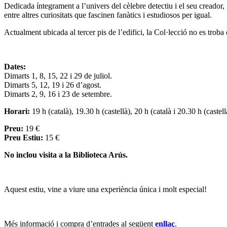
Dedicada íntegrament a l’univers del cèlebre detectiu i el seu creador, l
entre altres curiositats que fascinen fanàtics i estudiosos per igual.
Actualment ubicada al tercer pis de l’edifici, la Col·lecció no es troba
Dates:
Dimarts 1, 8, 15, 22 i 29 de juliol.
Dimarts 5, 12, 19 i 26 d’agost.
Dimarts 2, 9, 16 i 23 de setembre.
Horari:
19 h (català), 19.30 h (castellà), 20 h (català i 20.30 h (castell
Preu:
19 €
Preu Estiu:
15 €
No inclou visita a la Biblioteca Arús.
Aquest estiu, vine a viure una experiència única i molt especial!
Més informació i compra d’entrades al següent
enllaç
.