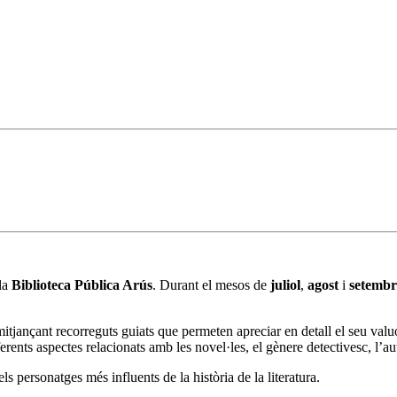
 la
Biblioteca Pública Arús
. Durant el mesos de
juliol
,
agost
i
setembr
mitjançant recorreguts guiats que permeten apreciar en detall el seu val
rents aspectes relacionats amb les novel·les, el gènere detectivesc, l’au
ls personatges més influents de la història de la literatura.