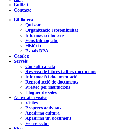
Butlletí
Contacte
Biblioteca
Qui som
Organització i sostenibilitat
Informació i horaris
Fons bibliogràfic
Història
Espais BPA
Catàleg
Serveis
Consulta a sala
Reserva de llibres i altres documents
Informació i documentació
Reproducció de documents
Préstec per institucions
Lloguer de sales
Activitats i visites
Visites
Properes activitats
Apadrina cultura
Apadrina un document
Fer-se lector
Blog