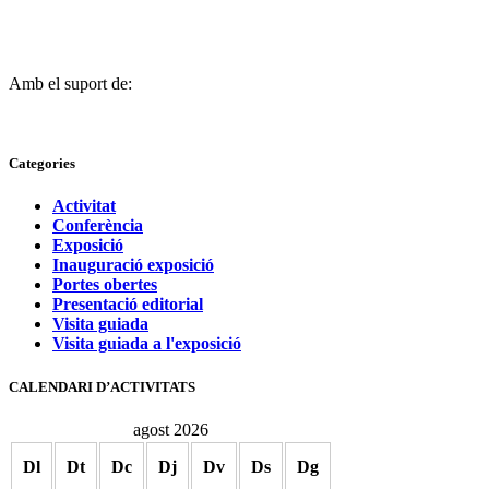
Amb el suport de:
Categories
Activitat
Conferència
Exposició
Inauguració exposició
Portes obertes
Presentació editorial
Visita guiada
Visita guiada a l'exposició
CALENDARI D’ACTIVITATS
agost 2026
Dl
Dt
Dc
Dj
Dv
Ds
Dg