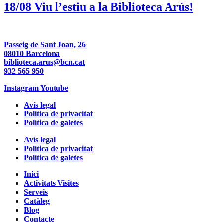
18/08 Viu l’estiu a la Biblioteca Arús!
Passeig de Sant Joan, 26
08010 Barcelona
biblioteca.arus@bcn.cat
932 565 950
Instagram
Youtube
Avís legal
Política de privacitat
Política de galetes
Avís legal
Política de privacitat
Política de galetes
Inici
Activitats Visites
Serveis
Catàleg
Blog
Contacte