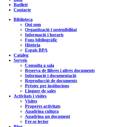
Butlletí
Contacte
Biblioteca
Qui som
Organització i sostenibilitat
Informació i horaris
Fons bibliogràfic
Història
Espais BPA
Catàleg
Serveis
Consulta a sala
Reserva de llibres i altres documents
Informació i documentació
Reproducció de documents
Préstec per institucions
Lloguer de sales
Activitats i visites
Visites
Properes activitats
Apadrina cultura
Apadrina un document
Fer-se lector
Blog