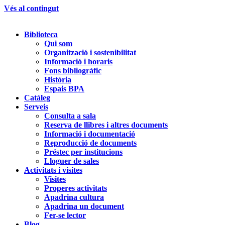
Vés al contingut
Biblioteca
Qui som
Organització i sostenibilitat
Informació i horaris
Fons bibliogràfic
Història
Espais BPA
Catàleg
Serveis
Consulta a sala
Reserva de llibres i altres documents
Informació i documentació
Reproducció de documents
Préstec per institucions
Lloguer de sales
Activitats i visites
Visites
Properes activitats
Apadrina cultura
Apadrina un document
Fer-se lector
Blog